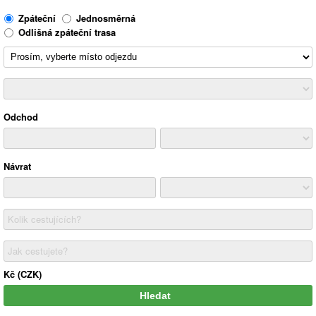
Zpáteční
Jednosměrná
Odlišná zpáteční trasa
Odchod
Návrat
Kolik cestujících?
Jak cestujete?
Kč (CZK)
Hledat