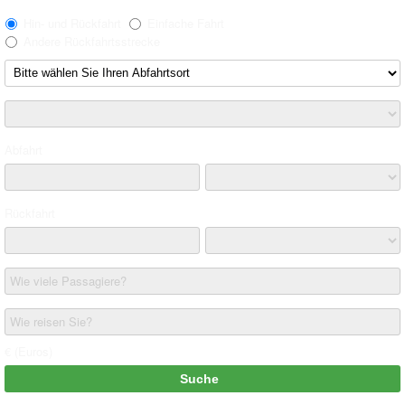
Hin- und Rückfahrt
Einfache Fahrt
Andere Rückfahrtsstrecke
Abfahrt
Rückfahrt
Wie viele Passagiere?
Wie reisen Sie?
€ (Euros)
Suche