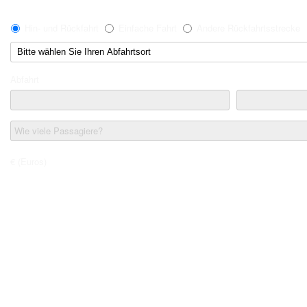
Hin- und Rückfahrt
Einfache Fahrt
Andere Rückfahrtsstrecke
Abfahrt
Wie viele Passagiere?
€ (Euros)