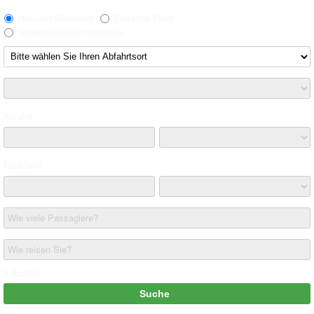
Hin- und Rückfahrt
Einfache Fahrt
Andere Rückfahrtsstrecke
Abfahrt
Rückfahrt
Wie viele Passagiere?
Wie reisen Sie?
€ (Euros)
Suche