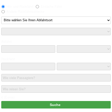
Hin- und Rückfahrt
Einfache Fahrt
Andere Rückfahrtsstrecke
Abfahrt
Rückfahrt
Wie viele Passagiere?
Wie reisen Sie?
€ (Euros)
Suche